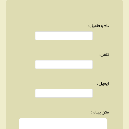
نام و فامیل :
تلفن :
ایمیل :
متن پیـام :