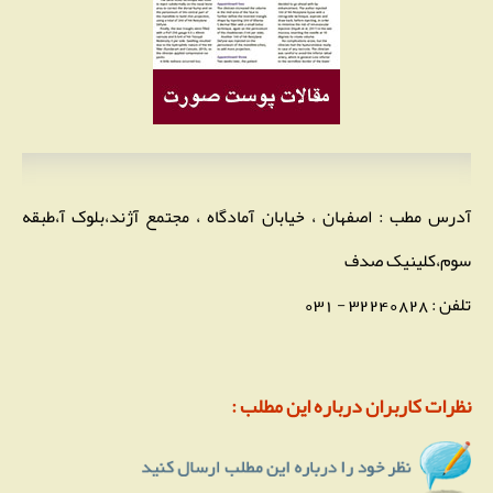
آدرس مطب : اصفهان ، خیابان آمادگاه ، مجتمع آژند،بلوک آ،طبقه
سوم،کلینیک صدف
تلفن : 32240828 - 031
نظرات کاربران درباره این مطلب :