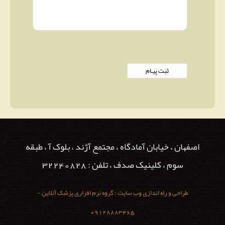
اصفهان ، خیابان آمادگاه ، مجتمع آژند ، بلوک آ ، طبقه
سوم ، کلینیک صدف ، تلفن : 32240828
طراحی و راه اندازی وب سایت : گروه نرم افزاری پزشک آنلاین -
09128883465