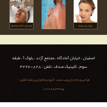
اصفهان ، خیابان آمادگاه ، مجتمع آژند ، بلوک آ ، طبقه
سوم ، کلینیک صدف ، تلفن : 32240828
طراحی و راه اندازی وب سایت : گروه نرم افزاری پزشک آنلاین -
09128883465