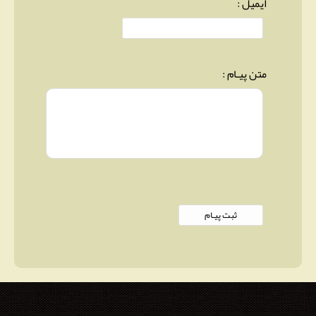
ایمیل :
متن پیـام :