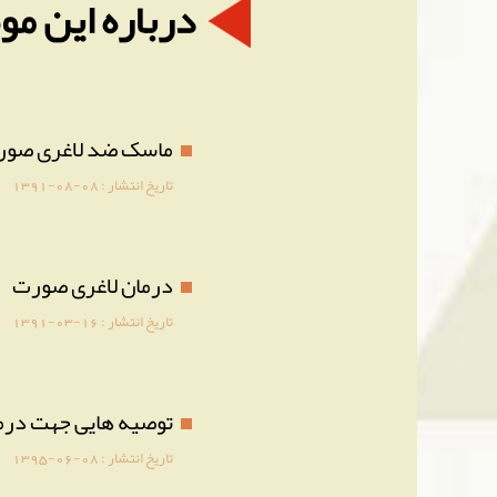
درباره این م
ماسک ضد لاغری صو
تاریخ انتشار :
1391-08-08
درمان لاغری صورت
تاریخ انتشار :
1391-03-16
توصیه هایی جهت درم
تاریخ انتشار :
1395-06-08