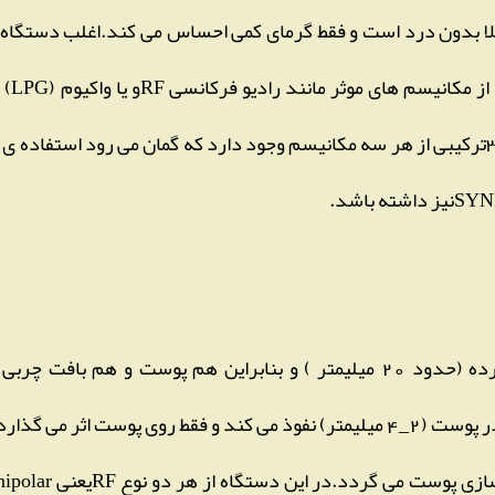
ملا بدون درد است و فقط گرمای کمی احساس می کند.اغلب دستگاه ه
بوده اند.در دستگاه جدید 3MAXترکیبی از هر سه مکانیسم وجود دارد که گمان می رود ا
Unipolar RFنسبتا عمقی نفوذ کرده (حدود 20 میلیمتر ) و بنابراین هم پوست
دهد.ولی bipolar RFعمق کمتری در پوست (2_4 میلیمتر) نفوذ می کند و فقط روی پ