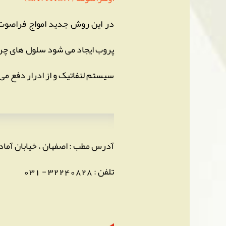
در این روش جدید امواج فراصوت 
پروب ایجاد می شود سلول های چرب
سیستم لنفاتیک و از ادرار دفع م
آدرس مطب : اصفهان ، خیابان آما
تلفن : 32240828 - 031