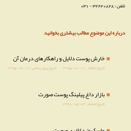
تلفن : 32240828 - 031
درباره این موضوع مطالب بیشتری بخوانید
خارش پوست دلایل و راهکارهای درمان آن
تاریخ انتشار :
1395-08-01
تاریخ بروز رسانی :
1395-08-01
بازار داغ پیلینگ پوست صورت
تاریخ انتشار :
1388-05-03
ماسک ضد لاغری صورت