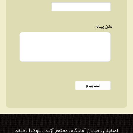
متن پیـام :
اصفهان ، خیابان آمادگاه ، مجتمع آژند ، بلوک آ ، طبقه