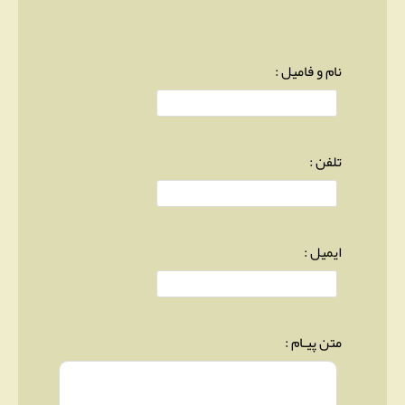
نام و فامیل :
تلفن :
ایمیل :
متن پیـام :