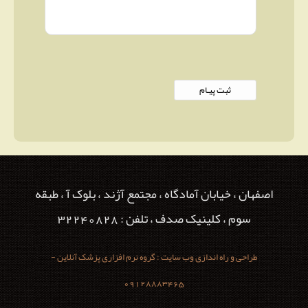
اصفهان ، خیابان آمادگاه ، مجتمع آژند ، بلوک آ ، طبقه
سوم ، کلینیک صدف ، تلفن : 32240828
طراحی و راه اندازی وب سایت : گروه نرم افزاری پزشک آنلاین -
09128883465